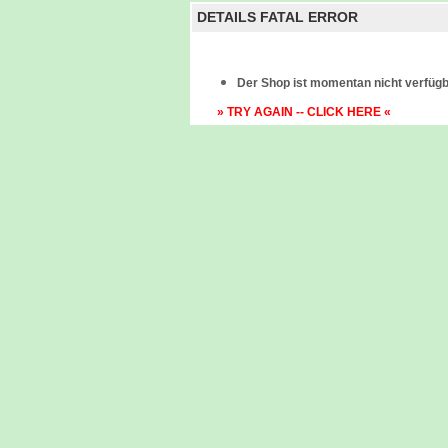
DETAILS FATAL ERROR
Der Shop ist momentan nicht verfügb
» TRY AGAIN -- CLICK HERE «